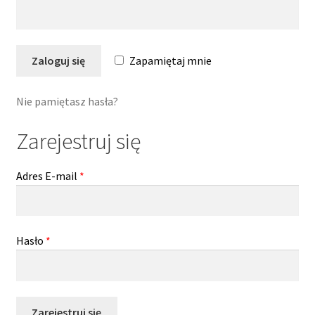
w
e
i
ś
g
c
Zaloguj się
Zapamiętaj mnie
a
i
c
Nie pamiętasz hasła?
j
i
Zarejestruj się
Adres E-mail
*
Hasło
*
Zarejestruj się