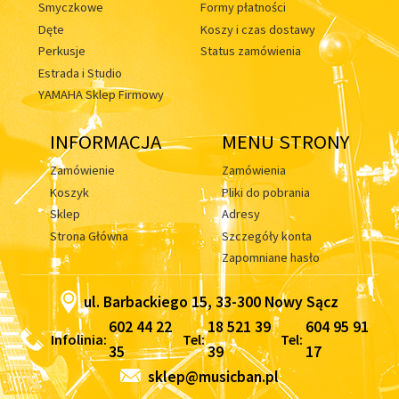
Smyczkowe
Formy płatności
Dęte
Koszy i czas dostawy
Perkusje
Status zamówienia
Estrada i Studio
YAMAHA Sklep Firmowy
INFORMACJA
MENU STRONY
Zamówienie
Zamówienia
Koszyk
Pliki do pobrania
Sklep
Adresy
Strona Główna
Szczegóły konta
Zapomniane hasło
ul. Barbackiego 15, 33-300 Nowy Sącz
602 44 22
18 521 39
604 95 91
Infolinia:
Tel:
Tel:
35
39
17
sklep@musicban.pl