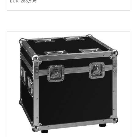
EUR
:
288,50€