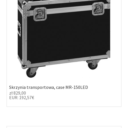
w
e
i
ś
g
c
a
i
c
j
i
Skrzynia transportowa, case MR-150LED
zł
829,00
EUR
:
192,57€