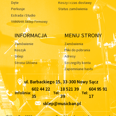
Dęte
Koszy i czas dostawy
Perkusje
Status zamówienia
Estrada i Studio
YAMAHA Sklep Firmowy
INFORMACJA
MENU STRONY
Zamówienie
Zamówienia
Koszyk
Pliki do pobrania
Sklep
Adresy
Strona Główna
Szczegóły konta
Zapomniane hasło
ul. Barbackiego 15, 33-300 Nowy Sącz
602 44 22
18 521 39
604 95 91
Infolinia:
Tel:
Tel:
35
39
17
sklep@musicban.pl