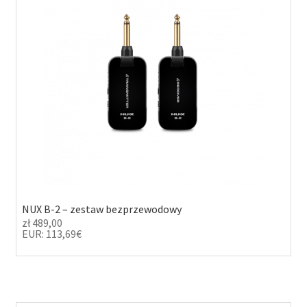
w
e
i
ś
g
c
a
i
c
j
i
NUX B-2 – zestaw bezprzewodowy
zł
489,00
EUR
:
113,69€