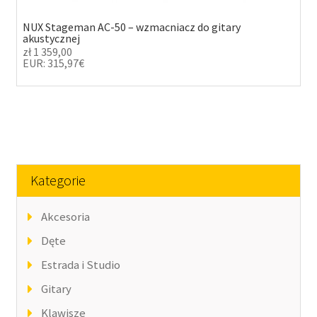
NUX Stageman AC-50 – wzmacniacz do gitary
akustycznej
zł
1 359,00
EUR
:
315,97€
Kategorie
Akcesoria
Dęte
Estrada i Studio
Gitary
Klawisze