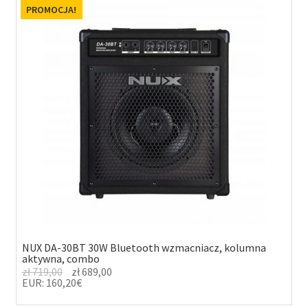
PROMOCJA!
NUX DA-30BT 30W Bluetooth wzmacniacz, kolumna
aktywna, combo
zł
719,00
zł
689,00
EUR
:
160,20€