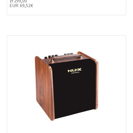
zł
299,00
EUR
:
69,52€